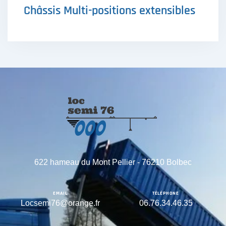
Châssis Multi-positions extensibles
622 hameau du Mont Pellier - 76210 Bolbec
EMAIL
TÉLÉPHONE
Locsemi76@orange.fr
06.76.34.46.35